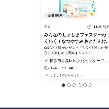
会場 (関東)
11:30 開
音楽
みんなの しましまフェスタ〜わ
くわく！なつやすみ おとたんけ
ん！〜
0歳OK！障がいがあってもOK！誰もが安
心して楽しめる音楽イベント♪
横浜市青葉区民文化センター フィリアホール
124
3483
しましまのおんがくたい