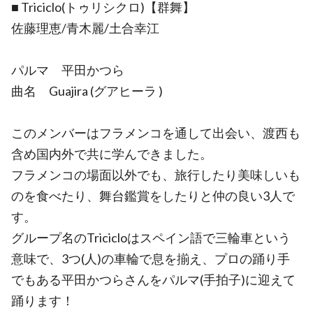
■ Triciclo(トゥリシクロ)【群舞】
佐藤理恵/青木麗/土合幸江
パルマ 平田かつら
曲名 Guajira (グアヒーラ )
このメンバーはフラメンコを通して出会い、渡西も
含め国内外で共に学んできました。
フラメンコの場面以外でも、旅行したり美味しいも
のを食べたり、舞台鑑賞をしたりと仲の良い3人で
す。
グループ名のTricicloはスペイン語で三輪車という
意味で、3つ(人)の車輪で息を揃え、プロの踊り手
でもある平田かつらさんをパルマ(手拍子)に迎えて
踊ります！