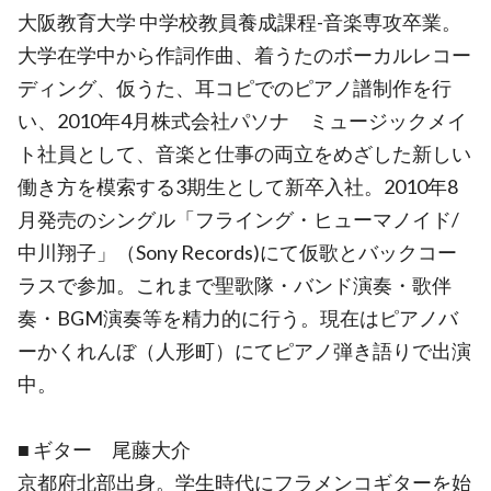
大阪教育大学 中学校教員養成課程-音楽専攻卒業。
大学在学中から作詞作曲、着うたのボーカルレコー
ディング、仮うた、耳コピでのピアノ譜制作を行
い、2010年4月株式会社パソナ ミュージックメイ
ト社員として、音楽と仕事の両立をめざした新しい
働き方を模索する3期生として新卒入社。2010年8
月発売のシングル「フライング・ヒューマノイド/
中川翔子」（Sony Records)にて仮歌とバックコー
ラスで参加。これまで聖歌隊・バンド演奏・歌伴
奏・BGM演奏等を精力的に行う。現在はピアノバ
ーかくれんぼ（人形町）にてピアノ弾き語りで出演
中。
■ ギター 尾藤大介
京都府北部出身。学生時代にフラメンコギターを始