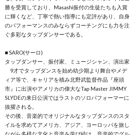
勝を受賞しており、Masashi振付の生徒たちも入賞
に輝くなど、丁寧で熱い指導にも定評があり、自身
のパフォーマンスのみならずコーチングにも力を注
ぐ多彩なタップダンサーである。
■ SARO(サーロ)
タップダンサー、振付家、ミュージシャン、演出家
9才でタップダンスを始め幼少期より舞台やメデ
ィア等で、キャリアを積み北野武監督作品『座頭
市』に出演やアメリカの偉大なTap Master JIMMY
SLYDEの来日公演ではラストのソロパフォーマーに
抜擢される。
その後、音楽的でオリジナルなタップダンスのスタ
イルを求めてアメリカ、アジア、ヨーロッパを旅し
ながら多様な文化と音楽を学び続け、音楽的でグル