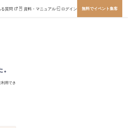
無料でイベント集客
ある質問
資料・マニュアル
ログイン
た。
在利用でき