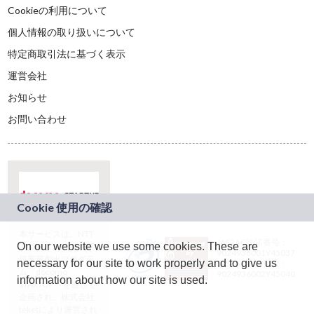
Cookieの利用について
個人情報の取り扱いについて
特定商取引法に基づく表示
運営会社
お知らせ
お問い合わせ
本サービスは、NTT
JASRAC許諾番号：
On our website we use some cookies. These are
ドコモグループの新
9024936001Y45037
規事業創出プログラ
necessary for our site to work properly and to give us
JASRAC許諾番号：
ム「docomo
9024936002Y45040
information about how our site is used.
STARTUP」を通じて
企画され、株式会社
teketにより運営され