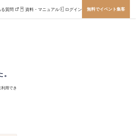
無料でイベント集客
ある質問
資料・マニュアル
ログイン
た。
在利用でき