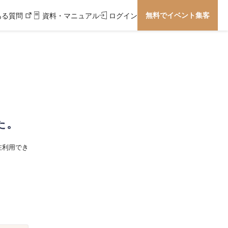
無料でイベント集客
ある質問
資料・マニュアル
ログイン
た。
在利用でき