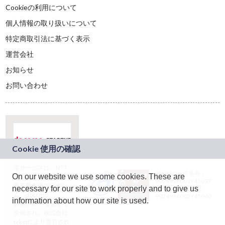
Cookieの利用について
個人情報の取り扱いについて
特定商取引法に基づく表示
運営会社
お知らせ
お問い合わせ
本サービスは、NTT
JASRAC許諾番号：
On our website we use some cookies. These are
ドコモグループの新
9024936001Y45037
規事業創出プログラ
necessary for our site to work properly and to give us
JASRAC許諾番号：
ム「docomo
9024936002Y45040
information about how our site is used.
STARTUP」を通じて
企画され、株式会社
teketにより運営され