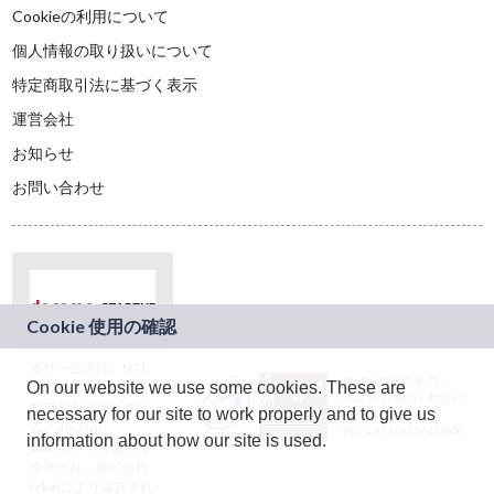
Cookieの利用について
個人情報の取り扱いについて
特定商取引法に基づく表示
運営会社
お知らせ
お問い合わせ
本サービスは、NTT
JASRAC許諾番号：
On our website we use some cookies. These are
ドコモグループの新
9024936001Y45037
規事業創出プログラ
necessary for our site to work properly and to give us
JASRAC許諾番号：
ム「docomo
9024936002Y45040
information about how our site is used.
STARTUP」を通じて
企画され、株式会社
teketにより運営され