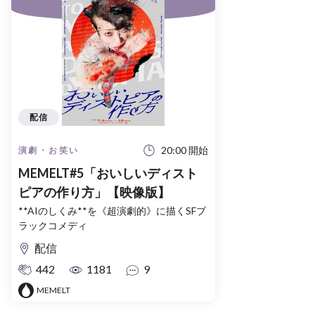
配信
20:00 開始
演劇・お笑い
MEMELT#5「おいしいディスト
ピアの作り方」【映像版】
**AIのしくみ**を《超演劇的》に描くSFブ
ラックコメディ
配信
442
1181
9
MEMELT