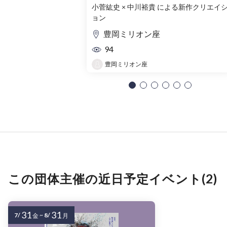
ログレス
小菅紘史 × 中川裕貴 による新作クリエイ
ョン
豊岡ミリオン座
94
豊岡ミリオン座
この団体主催の近日予定イベント(2)
31
31
7/
~
8/
金
月