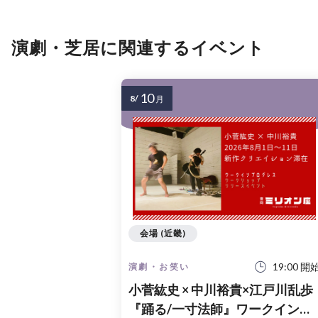
演劇・芝居に関連するイベント
10
8/
月
会場 (近畿)
19:00 開
演劇・お笑い
小菅紘史 × 中川裕貴×江戸川乱歩
『踊る/一寸法師』ワークインプ