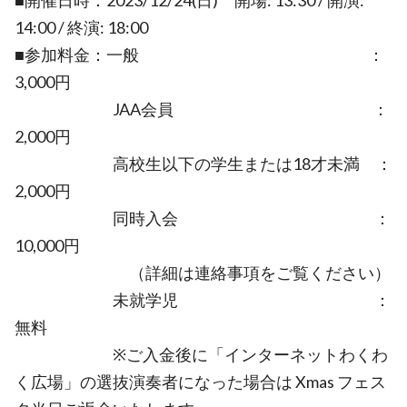
■開催日時：2023/12/24(日) 開場: 13:30 / 開演:
14:00 / 終演: 18:00
■参加料金：一般 ：
3,000円
JAA会員 ：
2,000円
高校生以下の学生または18才未満 ：
2,000円
同時入会 ：
10,000円
（詳細は連絡事項をご覧ください）
未就学児 ：
無料
※ご入金後に「インターネットわくわ
く広場」の選抜演奏者になった場合は Xmas フェス