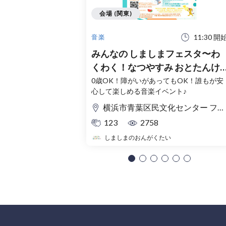
会場 (関東)
11:30 開
音楽
みんなの しましまフェスタ〜わ
くわく！なつやすみ おとたんけ
ん！〜
0歳OK！障がいがあってもOK！誰もが安
心して楽しめる音楽イベント♪
横浜市青葉区民文化センター フィリアホール
123
2758
しましまのおんがくたい