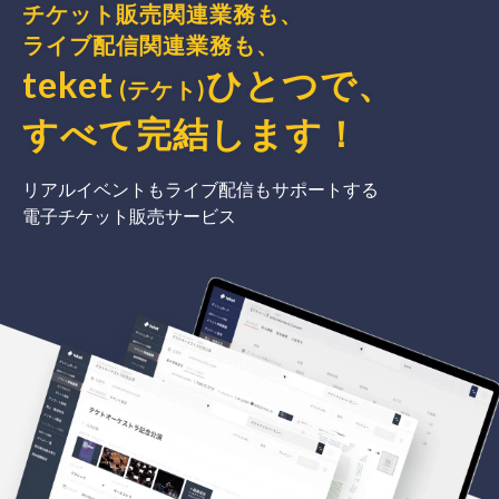
チケット販売関連業務も、
ライブ配信関連業務も、
teket
ひとつで、
(テケト)
すべて完結
します
！
リアルイベントもライブ配信もサポートする
電子チケット販売サービス