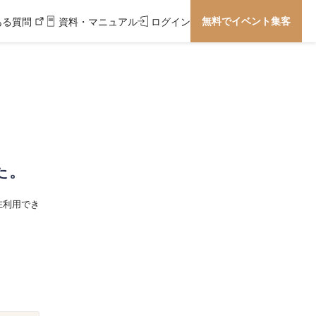
無料でイベント集客
ある質問
資料・マニュアル
ログイン
た。
在利用でき