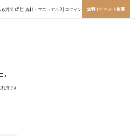
無料でイベント集客
ある質問
資料・マニュアル
ログイン
た。
在利用でき