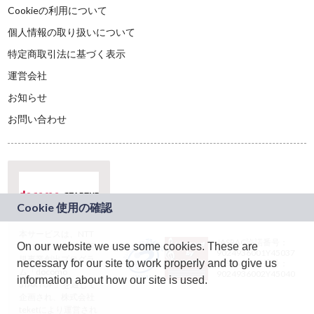
Cookieの利用について
個人情報の取り扱いについて
特定商取引法に基づく表示
運営会社
お知らせ
お問い合わせ
本サービスは、NTT
JASRAC許諾番号：
On our website we use some cookies. These are
ドコモグループの新
9024936001Y45037
規事業創出プログラ
necessary for our site to work properly and to give us
JASRAC許諾番号：
ム「docomo
9024936002Y45040
information about how our site is used.
STARTUP」を通じて
企画され、株式会社
teketにより運営され