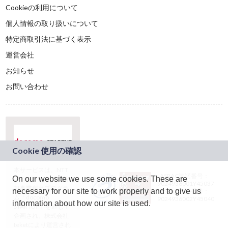
Cookieの利用について
個人情報の取り扱いについて
特定商取引法に基づく表示
運営会社
お知らせ
お問い合わせ
本サービスは、NTT
JASRAC許諾番号：
On our website we use some cookies. These are
ドコモグループの新
9024936001Y45037
規事業創出プログラ
necessary for our site to work properly and to give us
JASRAC許諾番号：
ム「docomo
9024936002Y45040
information about how our site is used.
STARTUP」を通じて
企画され、株式会社
teketにより運営され