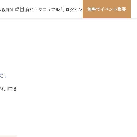
無料でイベント集客
ある質問
資料・マニュアル
ログイン
た。
在利用でき