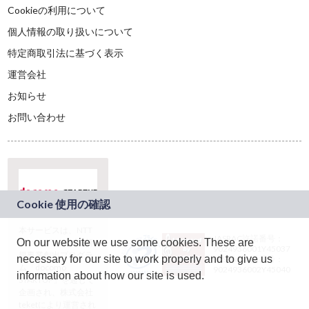
Cookieの利用について
個人情報の取り扱いについて
特定商取引法に基づく表示
運営会社
お知らせ
お問い合わせ
本サービスは、NTT
JASRAC許諾番号：
On our website we use some cookies. These are
ドコモグループの新
9024936001Y45037
規事業創出プログラ
necessary for our site to work properly and to give us
JASRAC許諾番号：
ム「docomo
9024936002Y45040
information about how our site is used.
STARTUP」を通じて
企画され、株式会社
teketにより運営され