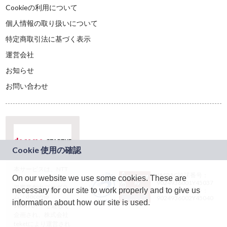
Cookieの利用について
個人情報の取り扱いについて
特定商取引法に基づく表示
運営会社
お知らせ
お問い合わせ
本サービスは、NTT
JASRAC許諾番号：
On our website we use some cookies. These are
ドコモグループの新
9024936001Y45037
規事業創出プログラ
necessary for our site to work properly and to give us
JASRAC許諾番号：
ム「docomo
9024936002Y45040
information about how our site is used.
STARTUP」を通じて
企画され、株式会社
teketにより運営され