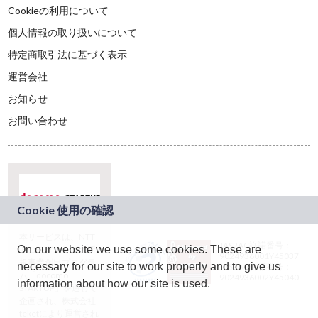
Cookieの利用について
個人情報の取り扱いについて
特定商取引法に基づく表示
運営会社
お知らせ
お問い合わせ
本サービスは、NTT
JASRAC許諾番号：
On our website we use some cookies. These are
ドコモグループの新
9024936001Y45037
規事業創出プログラ
necessary for our site to work properly and to give us
JASRAC許諾番号：
ム「docomo
9024936002Y45040
information about how our site is used.
STARTUP」を通じて
企画され、株式会社
teketにより運営され