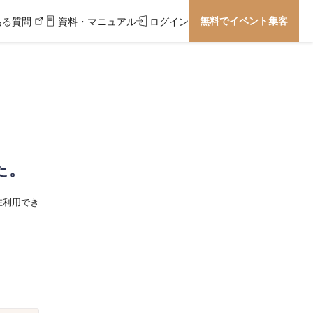
無料でイベント集客
ある質問
資料・マニュアル
ログイン
た。
在利用でき