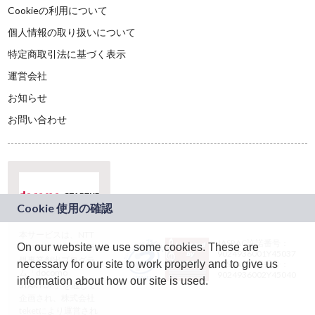
Cookieの利用について
個人情報の取り扱いについて
特定商取引法に基づく表示
運営会社
お知らせ
お問い合わせ
本サービスは、NTT
JASRAC許諾番号：
On our website we use some cookies. These are
ドコモグループの新
9024936001Y45037
規事業創出プログラ
necessary for our site to work properly and to give us
JASRAC許諾番号：
ム「docomo
9024936002Y45040
information about how our site is used.
STARTUP」を通じて
企画され、株式会社
teketにより運営され