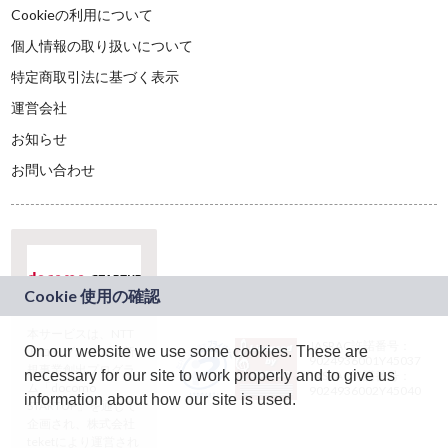
Cookieの利用について
個人情報の取り扱いについて
特定商取引法に基づく表示
運営会社
お知らせ
お問い合わせ
本サービスは、NTT
JASRAC許諾番号：
On our website we use some cookies. These are
ドコモグループの新
9024936001Y45037
規事業創出プログラ
necessary for our site to work properly and to give us
JASRAC許諾番号：
ム「docomo
9024936002Y45040
information about how our site is used.
STARTUP」を通じて
企画され、株式会社
teketにより運営され