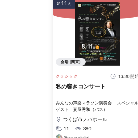
11
8/
火
会場 (関東)
13:30 開
クラシック
私の響きコンサート
みんなの声楽マラソン演奏会 スペシャル
ゲスト 妻屋秀和（バス）
つくば市ノバホール
11
380
Piacevole Italia!