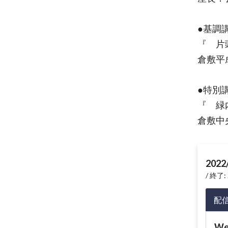
●基調講
『 片
倉敷平
●特別講
『 緑
倉敷中
2022
終了: 
配
W