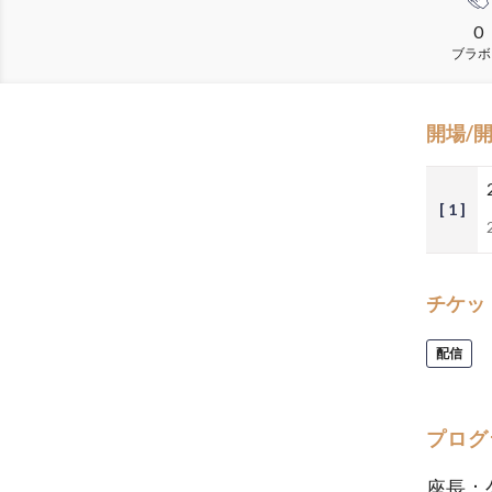
0
ブラボ
開場/
[ 1 ]
チケッ
配信
プログ
座長：