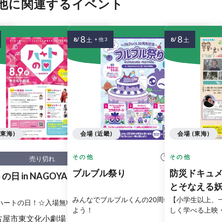
他に関連するイベント
8
8
8/
8/
土
+ 他 3
土
(東海)
会場 (近畿)
会場 (東海)
 開始
11:00 開始
その他
その他
売り切れ
～杉
ブルブル祭り
防災ドキュメ
日 in NAGOYA
未来
とそなえる妖
トーク ～発見
んと
みんなでブルブルくんの20周年をお祝いし
【小学生以上、
はハートの日！☆入場無料(要整理券)
よう！
しく学べる上映
しぎな関係
古屋市東文化小劇場