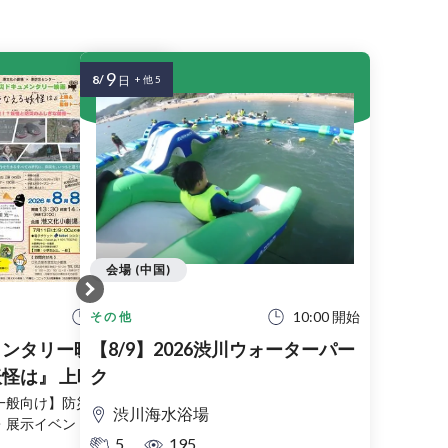
9
8/
日
+ 他 5
会場 (中国)
13:30 開始
10:00 開始
その他
ンタリー映画 『君
【8/9】2026渋川ウォーターパー
怪は』 上映＆監督
ク
!? 妖怪と防災のふ
一般向け】防災を妖怪で楽
渋川海水浴場
・展示イベント。
～
5
195