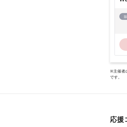
※主催者
です。
応援