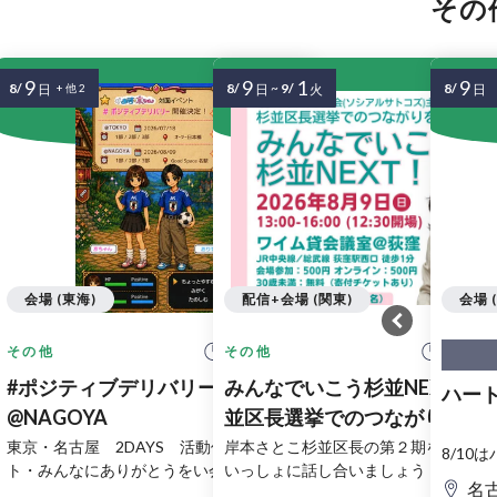
その
9
9
1
9
8/
8/
~
9/
8/
日
+ 他 2
日
火
日
会場 (東海)
配信+会場 (関東)
会場 
11:50 開始
13:00
その他
その他
#ポジティブデリバリー 2026夏
みんなでいこう杉並NEXT！ 
ハートの
@NAGOYA
並区長選挙でのつながりを、
へ～
東京・名古屋 2DAYS 活動休止前ラス
岸本さとこ杉並区長の第２期をみなさ
8/10
ト・みんなにありがとうをい会
いっしょに話し合いましょう
名