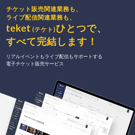
チケット販売関連業務も、
ライブ配信関連業務も、
teket
ひとつで、
(テケト)
すべて完結
します
！
リアルイベントもライブ配信もサポートする
電子チケット販売サービス