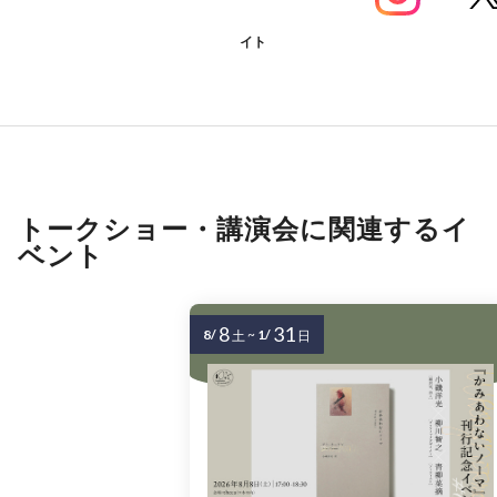
イト
トークショー・講演会に関連するイ
ベント
8
31
8/
~
1/
土
日