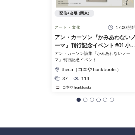
配信+会場 (関東)
17:00 開
アート・文化
アン・カーソン『かみあわない
ーマ』刊行記念イベント #01 小
洋光× 柳川智之×青柳菜摘
アン・カーソン詩集『かみあわないノー
マ』刊行記念イベント
theca（コ本や honkbooks）
37
114
コ本や honkbooks