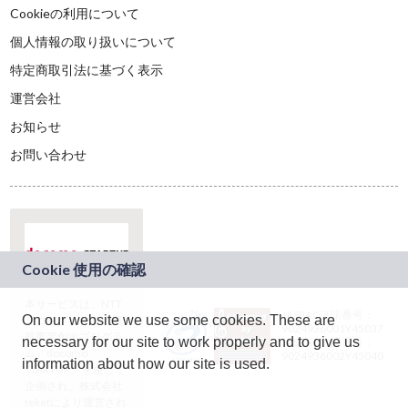
Cookieの利用について
個人情報の取り扱いについて
特定商取引法に基づく表示
運営会社
お知らせ
お問い合わせ
本サービスは、NTT
JASRAC許諾番号：
On our website we use some cookies. These are
ドコモグループの新
9024936001Y45037
規事業創出プログラ
necessary for our site to work properly and to give us
JASRAC許諾番号：
ム「docomo
9024936002Y45040
information about how our site is used.
STARTUP」を通じて
企画され、株式会社
teketにより運営され