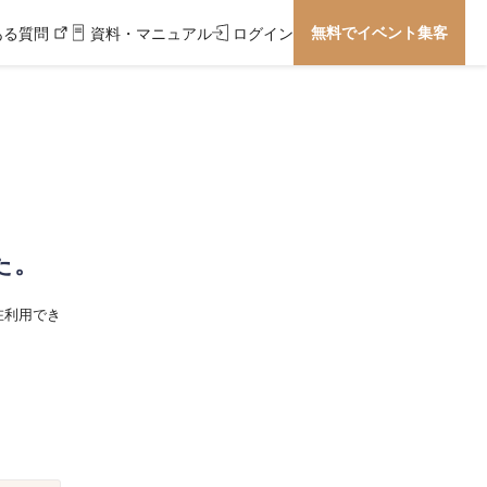
無料でイベント集客
ある質問
資料・マニュアル
ログイン
た。
在利用でき