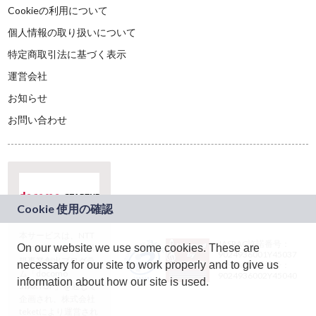
Cookieの利用について
個人情報の取り扱いについて
特定商取引法に基づく表示
運営会社
お知らせ
お問い合わせ
本サービスは、NTT
JASRAC許諾番号：
On our website we use some cookies. These are
ドコモグループの新
9024936001Y45037
規事業創出プログラ
necessary for our site to work properly and to give us
JASRAC許諾番号：
ム「docomo
9024936002Y45040
information about how our site is used.
STARTUP」を通じて
企画され、株式会社
teketにより運営され