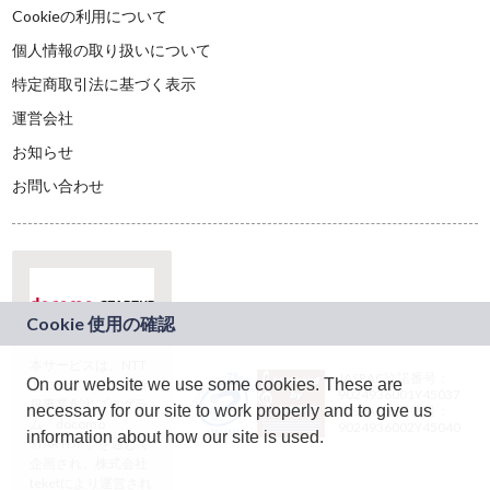
Cookieの利用について
個人情報の取り扱いについて
特定商取引法に基づく表示
運営会社
お知らせ
お問い合わせ
本サービスは、NTT
JASRAC許諾番号：
On our website we use some cookies. These are
ドコモグループの新
9024936001Y45037
規事業創出プログラ
necessary for our site to work properly and to give us
JASRAC許諾番号：
ム「docomo
9024936002Y45040
information about how our site is used.
STARTUP」を通じて
企画され、株式会社
teketにより運営され