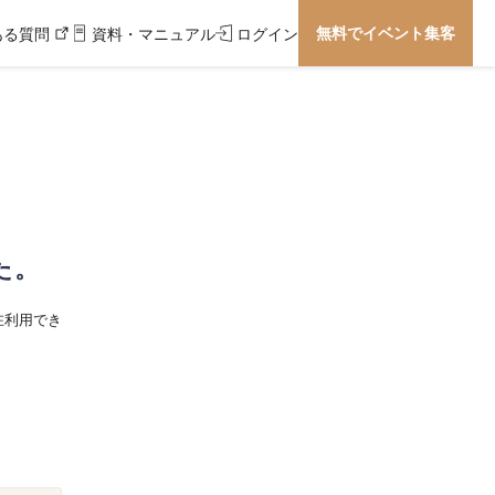
無料でイベント集客
ある質問
資料・マニュアル
ログイン
た。
在利用でき