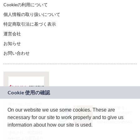
Cookieの利用について
個人情報の取り扱いについて
特定商取引法に基づく表示
運営会社
お知らせ
お問い合わせ
本サービスは、NTT
JASRAC許諾番号：
On our website we use some cookies. These are
ドコモグループの新
9024936001Y45037
規事業創出プログラ
necessary for our site to work properly and to give us
JASRAC許諾番号：
ム「docomo
9024936002Y45040
information about how our site is used.
STARTUP」を通じて
企画され、株式会社
teketにより運営され