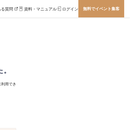
無料でイベント集客
ある質問
資料・マニュアル
ログイン
た。
在利用でき