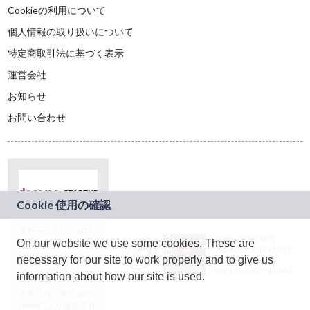
Cookieの利用について
個人情報の取り扱いについて
特定商取引法に基づく表示
運営会社
お知らせ
お問い合わせ
本サービスは、NTT
JASRAC許諾番号：
On our website we use some cookies. These are
ドコモグループの新
9024936001Y45037
規事業創出プログラ
necessary for our site to work properly and to give us
JASRAC許諾番号：
ム「docomo
9024936002Y45040
information about how our site is used.
STARTUP」を通じて
企画され、株式会社
teketにより運営され