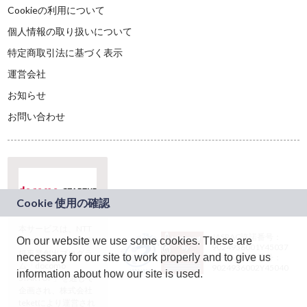
Cookieの利用について
個人情報の取り扱いについて
特定商取引法に基づく表示
運営会社
お知らせ
お問い合わせ
本サービスは、NTT
JASRAC許諾番号：
On our website we use some cookies. These are
ドコモグループの新
9024936001Y45037
規事業創出プログラ
necessary for our site to work properly and to give us
JASRAC許諾番号：
ム「docomo
9024936002Y45040
information about how our site is used.
STARTUP」を通じて
企画され、株式会社
teketにより運営され