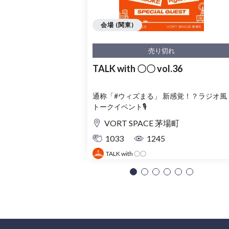
会場 (関東)
売り切れ
TALK with 〇〇 vol.36
通称「#ウィズまる」 新感覚！？ラジオ風
トークイベント🎙️
VORT SPACE 茅場町
1033
1245
TALK with 〇〇