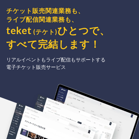
チケット販売関連業務も、
ライブ配信関連業務も、
teket
ひとつで、
(テケト)
すべて完結
します
！
リアルイベントもライブ配信もサポートする
電子チケット販売サービス