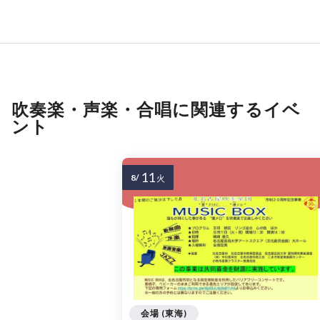
吹奏楽・声楽・合唱に関連するイベ
ント
11
8/
火
会場 (東海)