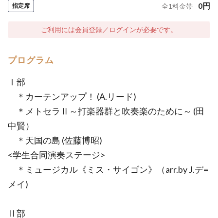
0
円
指定席
全
1
料金帯
ご利用には会員登録／ログインが必要です。
プログラム
Ⅰ部
＊カーテンアップ！ (A.リード)
＊メトセラⅡ～打楽器群と吹奏楽のために～ (田
中賢）
＊天国の島 (佐藤博昭)
<学生合同演奏ステージ>
＊ミュージカル《ミス・サイゴン》（arr.by J.デ=
メイ)
Ⅱ部