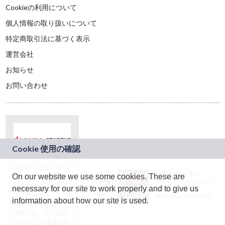
Cookieの利用について
個人情報の取り扱いについて
特定商取引法に基づく表示
運営会社
お知らせ
お問い合わせ
本サービスは、NTT
JASRAC許諾番号：
On our website we use some cookies. These are
ドコモグループの新
9024936001Y45037
規事業創出プログラ
necessary for our site to work properly and to give us
JASRAC許諾番号：
ム「docomo
9024936002Y45040
information about how our site is used.
STARTUP」を通じて
企画され、株式会社
teketにより運営され