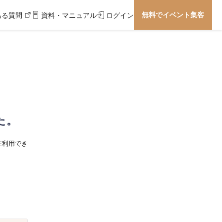
無料でイベント集客
ある質問
資料・マニュアル
ログイン
た。
在利用でき