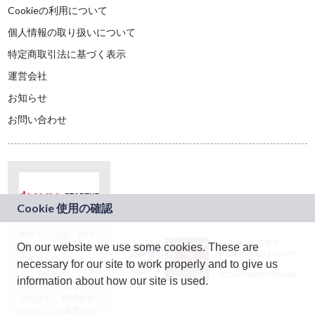
Cookieの利用について
個人情報の取り扱いについて
特定商取引法に基づく表示
運営会社
お知らせ
お問い合わせ
本サービスは、NTT
JASRAC許諾番号：
On our website we use some cookies. These are
ドコモグループの新
9024936001Y45037
規事業創出プログラ
necessary for our site to work properly and to give us
JASRAC許諾番号：
ム「docomo
9024936002Y45040
information about how our site is used.
STARTUP」を通じて
企画され、株式会社
teketにより運営され