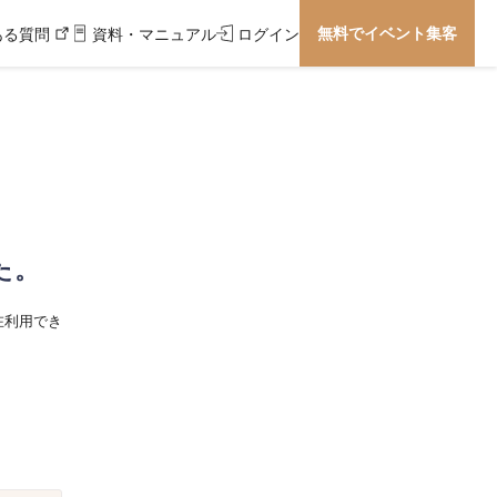
無料でイベント集客
ある質問
資料・マニュアル
ログイン
た。
在利用でき