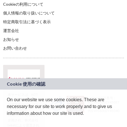
Cookieの利用について
個人情報の取り扱いについて
特定商取引法に基づく表示
運営会社
お知らせ
お問い合わせ
本サービスは、NTT
JASRAC許諾番号：
On our website we use some cookies. These are
ドコモグループの新
9024936001Y45037
規事業創出プログラ
necessary for our site to work properly and to give us
JASRAC許諾番号：
ム「docomo
9024936002Y45040
information about how our site is used.
STARTUP」を通じて
企画され、株式会社
teketにより運営され