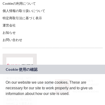
Cookieの利用について
個人情報の取り扱いについて
特定商取引法に基づく表示
運営会社
お知らせ
お問い合わせ
本サービスは、NTT
JASRAC許諾番号：
On our website we use some cookies. These are
ドコモグループの新
9024936001Y45037
規事業創出プログラ
necessary for our site to work properly and to give us
JASRAC許諾番号：
ム「docomo
9024936002Y45040
information about how our site is used.
STARTUP」を通じて
企画され、株式会社
teketにより運営され