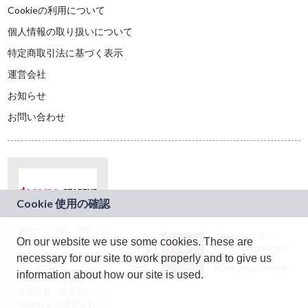
Cookieの利用について
個人情報の取り扱いについて
特定商取引法に基づく表示
運営会社
お知らせ
お問い合わせ
本サービスは、NTT
JASRAC許諾番号：
On our website we use some cookies. These are
ドコモグループの新
9024936001Y45037
規事業創出プログラ
necessary for our site to work properly and to give us
JASRAC許諾番号：
ム「docomo
9024936002Y45040
information about how our site is used.
STARTUP」を通じて
企画され、株式会社
teketにより運営され