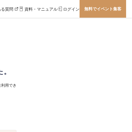
無料でイベント集客
ある質問
資料・マニュアル
ログイン
た。
在利用でき