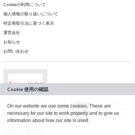
Cookieの利用について
個人情報の取り扱いについて
特定商取引法に基づく表示
運営会社
お知らせ
お問い合わせ
本サービスは、NTT
JASRAC許諾番号：
On our website we use some cookies. These are
ドコモグループの新
9024936001Y45037
規事業創出プログラ
necessary for our site to work properly and to give us
JASRAC許諾番号：
ム「docomo
9024936002Y45040
information about how our site is used.
STARTUP」を通じて
企画され、株式会社
teketにより運営され