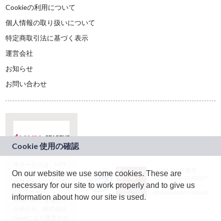
Cookieの利用について
個人情報の取り扱いについて
特定商取引法に基づく表示
運営会社
お知らせ
お問い合わせ
本サービスは、NTT
JASRAC許諾番号：
On our website we use some cookies. These are
ドコモグループの新
9024936001Y45037
規事業創出プログラ
necessary for our site to work properly and to give us
JASRAC許諾番号：
ム「docomo
9024936002Y45040
information about how our site is used.
STARTUP」を通じて
企画され、株式会社
teketにより運営され