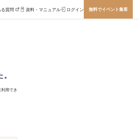
無料でイベント集客
ある質問
資料・マニュアル
ログイン
た。
在利用でき