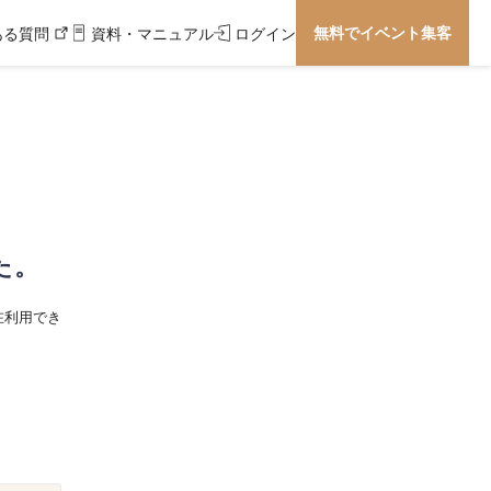
無料でイベント集客
ある質問
資料・マニュアル
ログイン
た。
在利用でき