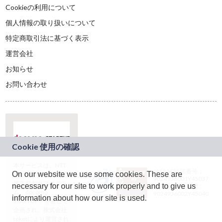
Cookieの利用について
個人情報の取り扱いについて
特定商取引法に基づく表示
運営会社
お知らせ
お問い合わせ
本サービスは、NTT
JASRAC許諾番号：
On our website we use some cookies. These are
ドコモグループの新
9024936001Y45037
規事業創出プログラ
necessary for our site to work properly and to give us
JASRAC許諾番号：
ム「docomo
9024936002Y45040
information about how our site is used.
STARTUP」を通じて
企画され、株式会社
teketにより運営され