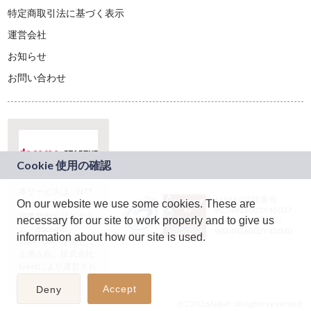
特定商取引法に基づく表示
運営会社
お知らせ
お問い合わせ
本サービスは、NTT
JASRAC許諾番号：
On our website we use some cookies. These are
ドコモグループの新
9024936001Y45037
規事業創出プログラ
necessary for our site to work properly and to give us
JASRAC許諾番号：
ム「docomo
9024936002Y45040
information about how our site is used.
STARTUP」を通じて
企画され、株式会社
teketにより運営され
ています。
Accept
Deny
(C) 2026 teket. all rights reserved.