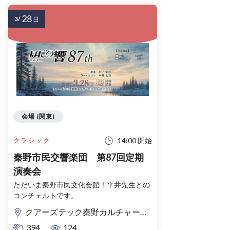
28
3/
日
会場 (関東)
14:00 開始
クラシック
秦野市民交響楽団 第87回定期
演奏会
ただいま秦野市民文化会館！平井先生との
コンチェルトです。
クアーズテック秦野カルチャーホール（秦野市文化会館）大ホール
394
124