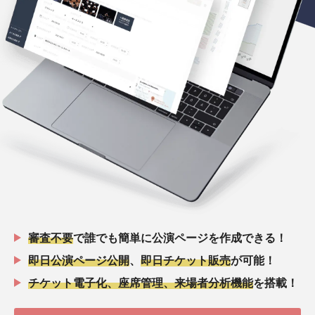
審査不要
で誰でも簡単に公演ページを作成できる！
即日公演ページ公開
、
即日チケット販売
が可能！
チケット電子化、座席管理、来場者分析機能
を搭載！