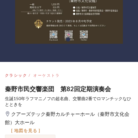
クラシック
オーケストラ
秦野市民交響楽団 第82回定期演奏会
生誕150年ラフマニノフの超名曲、交響曲2番でロマンチックなひ
とときを
クアーズテック秦野カルチャーホール（秦野市文化会
館）大ホール
[ 地図を見る ]