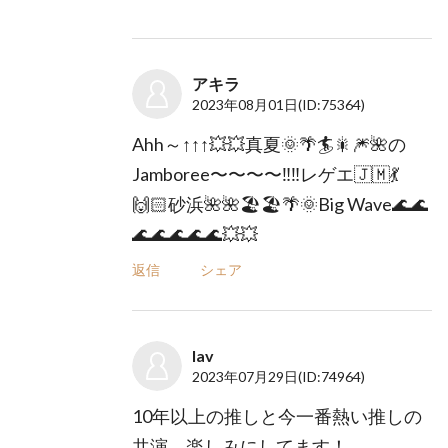
アキラ
2023年08月01日
(ID:75364)
Ahh～↑↑↑💥💥真夏🌞🌴🏄🎇🎆🌺の
Jamboree〜〜〜〜‼️‼️レゲエ🇯🇲💃
🙌🏻砂浜🌺🌺🏖🏖🌴🌞Big Wave🌊🌊
🌊🌊🌊🌊🌊💥💥
返信
シェア
lav
2023年07月29日
(ID:74964)
10年以上の推しと今一番熱い推しの
共演、楽しみにしてます！